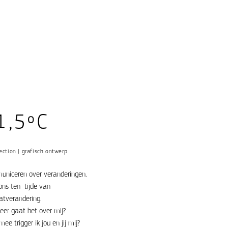
<
1,5ºC
rection | grafisch ontwerp
niceren over veranderingen.
ons ten tijde van
atverandering.
er gaat het over mij?
ee trigger ik jou en jij mij?