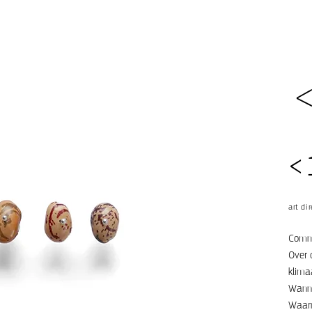
<
art di
Commu
Over 
klima
Wanne
Waarm