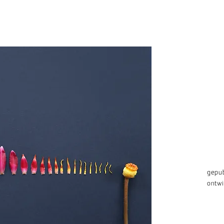
gepu
ontwi