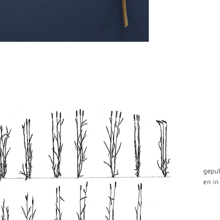
gepub
en in